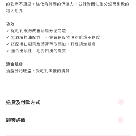
的乾燥不適感，強化角質間的保濕力，並針對因油脂分泌而引致的
粗大毛孔
功效
✔ 從毛孔根源改善油脂分泌問題
✔ 無酒精控油配方，不會有過度控油的乾燥不適感
✔ 搭配欖仁樹葉及薄荷萃取添加，舒緩鎮定肌膚
✔ 適合出油性、毛孔困擾的膚質
適合肌膚
油脂分泌旺盛、受毛孔困擾的膚質
送貨及付款方式
顧客評價