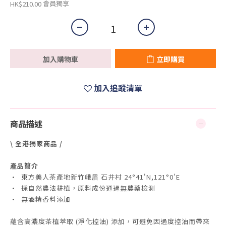
會員獨享
HK$210.00
加入購物車
立即購買
加入追蹤清單
商品描述
\ 全港獨家商品 /
產品簡介
• 東方美人茶產地新竹峨眉 石井村 24°41'N,121°0'E
• 採自然農法耕植，原料成份通過無農藥檢測
• 無酒精香料添加
蘊含高濃度茶植萃取 (淨化控油) 添加，可避免因過度控油而帶來