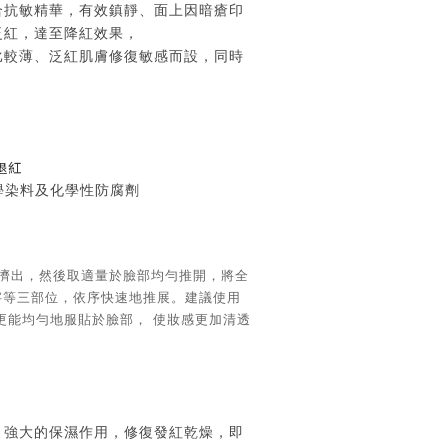
合抗敏精華，有效鎮靜、面上因暗瘡印
泛紅，達至降紅效果，
比較薄、泛紅肌膚修復敏感而設，同時
退紅
學染料及化學性防腐劑
擠出，然後取適量於臉部均勻推開，將全
字等三部位，依序快速地推展。建議使用
更能均勻地服貼於臉部， 使妝感更加清透
，強大的保濕作用，修復發紅乾燥，即