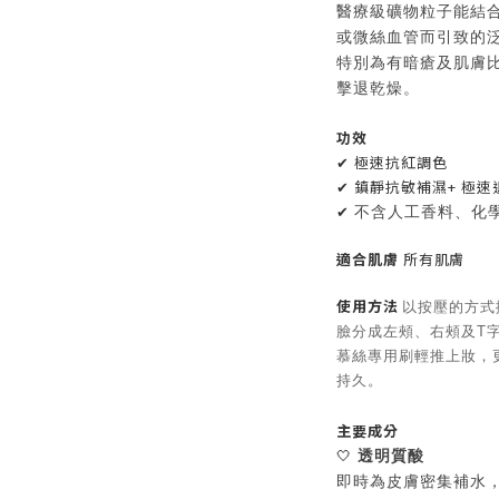
醫療級礦物粒子能結
或微絲血管而引致的
特別為有暗瘡及肌膚
擊退乾燥。
功效
✔ 極速抗紅調色
✔ 鎮靜抗敏補濕+ 極速
✔
不含人工香料、化
適合肌膚
所有
肌膚
使用方法
以按壓的方式
臉分成左頰、右頰及T
慕絲專用刷輕推上妝，
持久。
主要成分
🤍
透明質酸
即時為皮膚密集補水