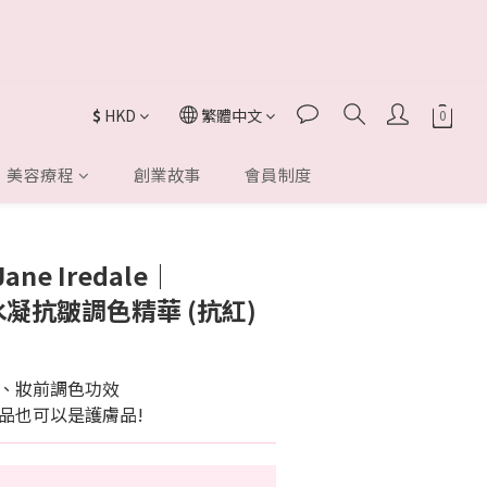
$
HKD
繁體中文
美容療程
創業故事
會員制度
立即購買
e Iredale｜
e 水凝抗皺調色精華 (抗紅)
、妝前調色功效
品也可以是護膚品!