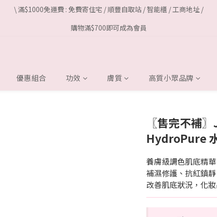
\ 滿$1000免運費 : 免費寄住宅 / 順豐自取站 / 智能櫃 / 工商地址 /
購物滿$700即可成為會員
優惠組合
功效
膚質
高質小眾品牌
〖售完不補〗Jan
HydroPur
養膚級調色肌底精華
補濕修護、抗紅鎮靜
改善肌底狀況，化妝