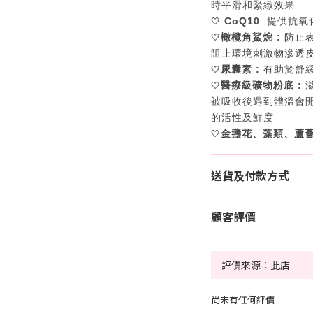
時平滑和緊緻效果
🤍
CoQ10
:提供抗
🤍
橄欖角鯊烷 :
防止
阻止環境刺激物滲透
🤍
尿囊素 :
有助於舒
🤍
醫療級礦物粉底 :
被吸收後遇到體溫會
的活性及鮮度
🤍
金盞花、藻類、蘆
送貨及付款方式
顧客評價
尚未有任何評價