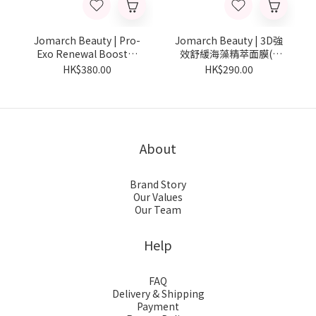
Jomarch Beauty | Pro-
Jomarch Beauty | 3D強
Exo Renewal Booster
效舒緩海藻精萃面膜(5
益生菌外泌體抗老精華
片)
HK$380.00
HK$290.00
30ml
About
Brand Story
Our Values
Our Team
Help
FAQ
Delivery & Shipping
Payment