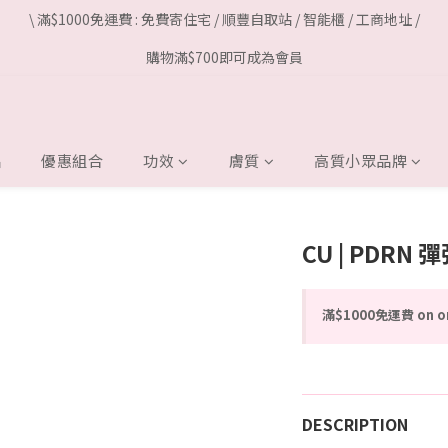
\ 滿$1000免運費 : 免費寄住宅 / 順豐自取站 / 智能櫃 / 工商地址 /
購物滿$700即可成為會員
品
優惠組合
功效
膚質
高質小眾品牌
CU | PDRN
滿$1000免運費 on o
DESCRIPTION