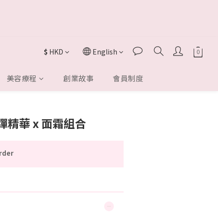
$
HKD
English
美容療程
創業故事
會員制度
 彈彈精華 x 面霜組合
rder