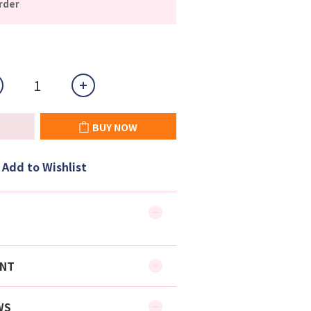
rder
BUY NOW
Add to Wishlist
ENT
WS