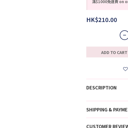
滿$1000免運費 on o
HK$210.00
ADD TO CART
DESCRIPTION
SHIPPING & PAYM
CUSTOMER REVIE