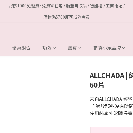
\ 滿$1000免運費 : 免費寄住宅 / 順豐自取站 / 智能櫃 / 工商地址 /
購物滿$700即可成為會員
品
優惠組合
功效
膚質
高質小眾品牌
ALLCHADA
60片
來自ALLCHADA 
「 對於那些沒有時
使用純素外泌體保養