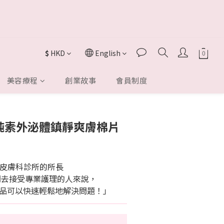
$
HKD
English
美容療程
創業故事
會員制度
BUY NOW
 | 純素外泌體鎮靜爽膚棉片
經營皮膚科診所的所長
間去接受專業護理的人來說，
品可以快速輕鬆地解決問題！」