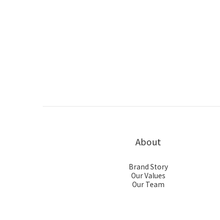
About
Brand Story
Our Values
Our Team