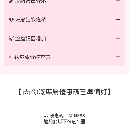
🧨 皮脂過量分泌
💔 死皮細胞堆積
👿 痤瘡細菌增加
✨ 祛痘成分速查表
【 📩 你嘅專屬優惠碼已準備好】
🎁 優惠碼：ACNE88
適用於以下祛痘神器