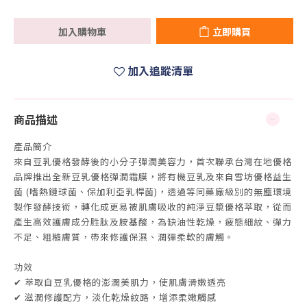
加入購物車
立即購買
加入追蹤清單
商品描述
產品簡介
來自豆乳優格發酵後的小分子彈潤美容力，首次聯承台灣在地優格
品牌推出全新豆乳優格彈潤
霜膜
，將有機豆乳及來自雪坊優格益生
菌 (嗜熱鏈球菌、保加利亞乳桿菌)，透過等同藥廠級別的無塵環境
製作發酵技術，轉化成更易被肌膚吸收的純淨豆漿優格萃取，從而
產生高效護膚成分胜肽及胺基酸，為缺油性乾燥，疲態細紋、彈力
不足、粗糙膚質，帶來修護保濕、潤彈柔軟的膚觸。
功效
✔ 萃取自豆乳優格的澎潤美肌力，使肌膚滑嫩透亮
✔ 滋潤修護配方，淡化乾燥紋路，增添柔嫩觸感