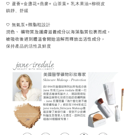
🤍
蘆薈+金盞花+燕麥+ 山茶葉+ 乳木果油+柳樹皮
鎮靜、舒緩
微脂粒
🤍
無氣泵+
設計
色、 礦物質及護膚滋養成分以海藻脂質包裹而成，
潤
被吸收後遇到體溫會開始溶解而釋放出活性成分，
保持產品的活性及鮮度