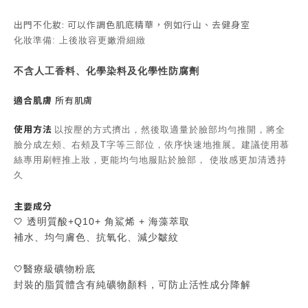
出門不化妝: 可以作調色肌底精華，例如行山、去健身室
化妝準備: 上後妝容更嫩滑細緻
不含人工香料、化學染料及化學性防腐劑
適合肌膚
所有
肌膚
使用方法
以按壓的方式擠出，然後取適量於臉部均勻推開，將全
臉分成左頰、右頰及T字等三部位，依序快速地推展。建議使用慕
絲專用刷輕推上妝，更能均勻地服貼於臉部， 使妝感更加清透持
久
主要成分
🤍
透明質酸+Q10+ 角鯊烯 + 海藻萃取
補水、均勻膚色、抗氧化、減少皺紋
🤍
醫療級礦物粉底
封裝的脂質體含有純礦物顏料，可防止活性成分降解