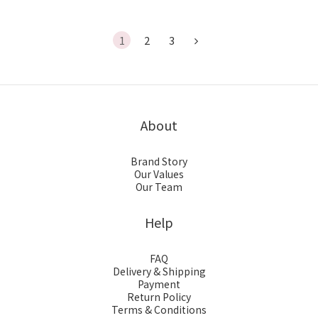
1
2
3
About
Brand Story
Our Values
Our Team
Help
FAQ
Delivery & Shipping
Payment
Return Policy
Terms & Conditions