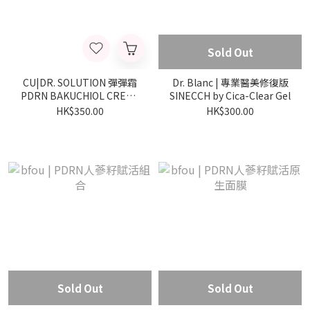
Sold Out
CU|DR. SOLUTION 彈彈霜
Dr. Blanc | 專業醫美修復版
PDRN BAKUCHIOL CREAM
SINECCH by Cica-Clear Gel
100
HK$350.00
HK$300.00
Sold Out
Sold Out