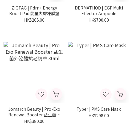
ZIGTAG | Pdrn+ Energy
DERMATHOD | EGF Multi
Boost Pad 能量爽膚凍膜墊
Effector Ampoule
HK$205.00
HK$700.00
Jomarch Beauty | Pro-Exo
Typer | PMS Care Mask
Renewal Booster 益生菌外
HK$298.00
泌體抗老精華 30ml
HK$380.00